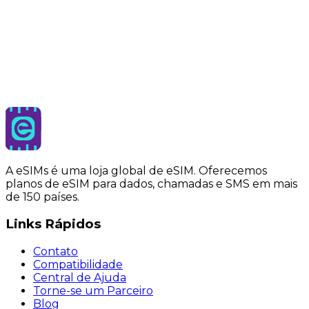
Nome
Email
Assunto
Mensagem
Enviar mensagem
Ao enviar este formulário, você concorda com nossa
política de privacidade.
A eSIMs é uma loja global de eSIM. Oferecemos
planos de eSIM para dados, chamadas e SMS em mais
de 150 países.
Links Rápidos
Contato
Compatibilidade
Central de Ajuda
Torne-se um Parceiro
Blog